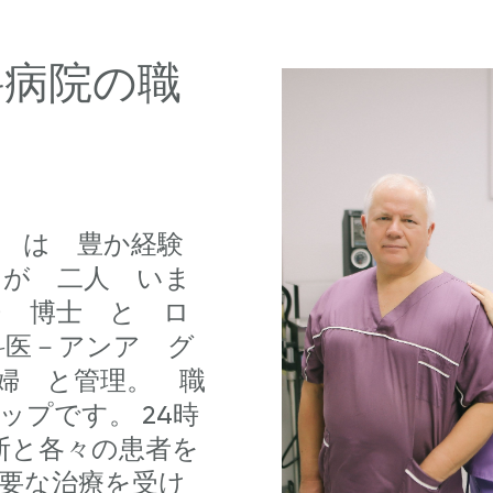
科病院の職
員 は 豊か経験
 が 二人 いま
チ 博士 と ロ
科医－アンア グ
婦 と管理。 職
プです。 24時
断と各々の患者を
要な治療を受け