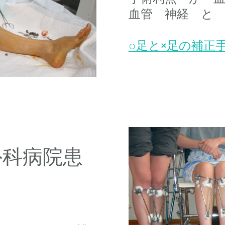
血管 神経 と
○足と×足の補正手
外科病院患