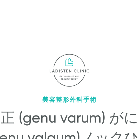
美容整形外科手術
正 (genu varum) が
genu valgum)ノック