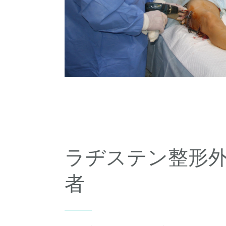
ラヂステン整形
者