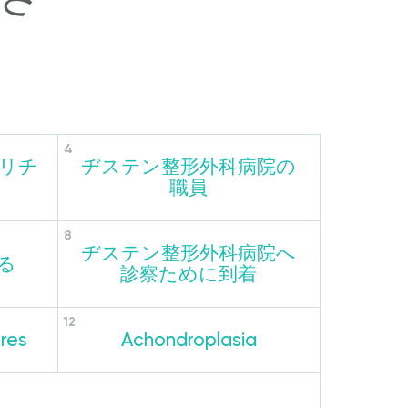
リチ
ヂステン整形外科病院の
職員
ヂステン整形外科病院へ
る
診察ために到着
res
Achondroplasia