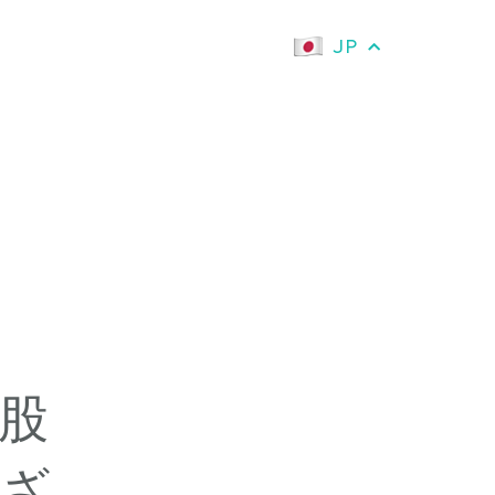
JP
РУ
EN
DE
ES
CH
に股
KR
ひざ