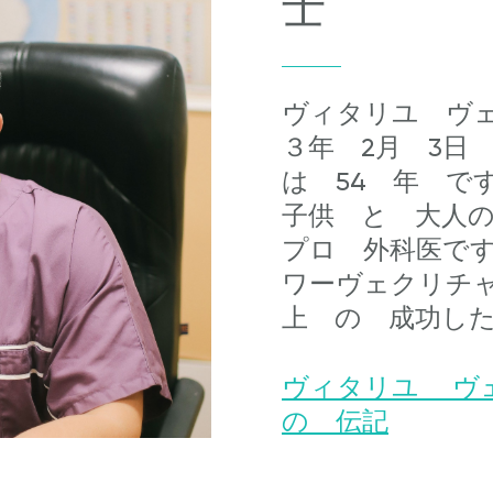
士
ヴィタリユ ヴ
３年 2月 3日
は 54 年 
子供 と 大人
プロ 外科医で
ワーヴェクリチャ
上 の 成功し
ヴィタリユ ヴ
の 伝記