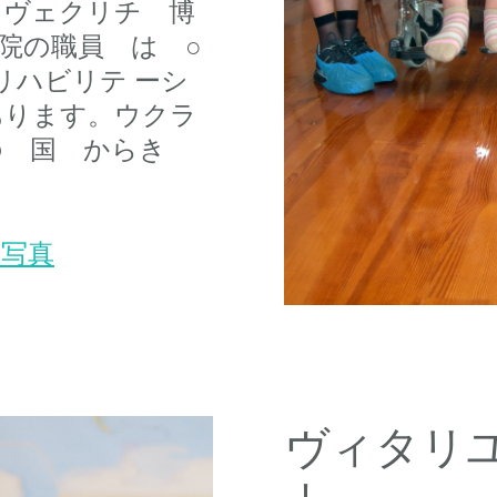
 ヴェクリチ 博
院の職員 は ○
リハビリテ ーシ
あります。ウクラ
の 国 からき
者写真
ヴィタリ