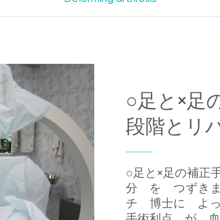
○足と×足
段階とリ
○足と×足の補正
分 を つずきま
チ 博士に よ
手術利点 が 