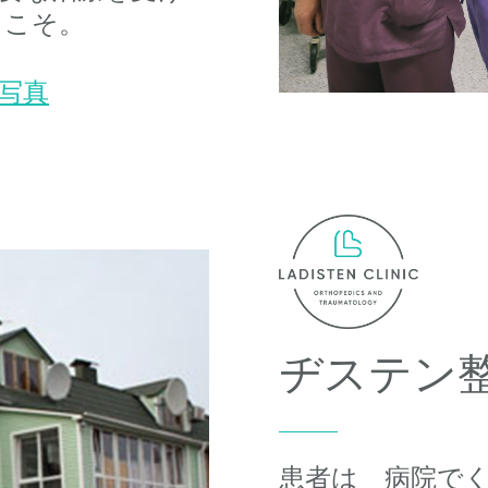
よこそ。
写真
ヂステン
患者は 病院で