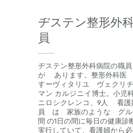
ヂステン整形外
員
ヂステン整形外科病院の職
が あります。整形外科医
すーヴィタリユ ヴェクリ
マン カルジニイ博士。小児
ニロシクレンコ、9人 看護
員 は 家族のような グルッ
間 の1日の間に毎日の健康診
実行していて、看護婦から必