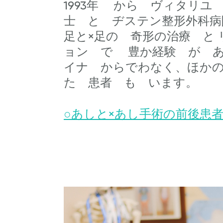
1993年 から ヴィタリユ
士 と ヂステン整形外科病
足と×足の 奇形の治療 と 
ョン で 豊か経験 が 
イナ からでわなく、ほか
た 患者 も います。
○あしと×あし手術の前後患