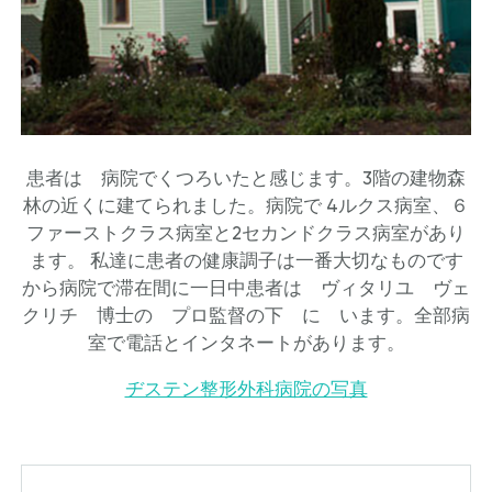
患者は 病院でくつろいたと感じます。3階の建物森
林の近くに建てられました。病院で 4ルクス病室、６
ファーストクラス病室と2セカンドクラス病室があり
ます。 私達に患者の健康調子は一番大切なものです
から病院で滞在間に一日中患者は ヴィタリユ ヴェ
クリチ 博士の プロ監督の下 に います。全部病
室で電話とインタネートがあります。
ヂステン整形外科病院の写真