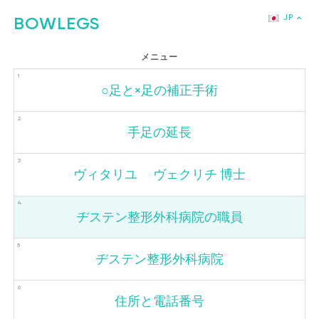
BOWLEGS
JP
РУ
メニュー
EN
○足と×足の補正手術
DE
ES
手足の延長
CH
KR
ヴィタリユ ヴェクリチ 博士
ヂステン整形外科病院の職員
ヂステン整形外科病院
住所と電話番号